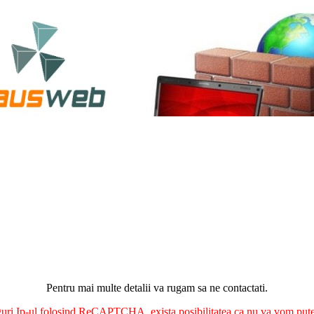
Pentru mai multe detalii va rugam sa ne contactati.
nguri Ip-ul folosind ReCAPTCHA, exista posibilitatea ca nu va vom putea 