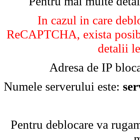
Pentru mai multe detal
In cazul in care debl
ReCAPTCHA, exista posibil
detalii l
Adresa de IP bloca
Numele serverului este:
se
Pentru deblocare va ruga
m